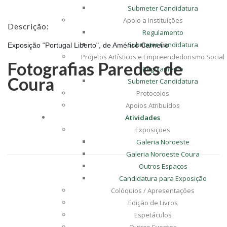
Submeter Candidatura
Apoio a Instituições
Descrição:
Regulamento
Submeter Candidatura
Exposição “Portugal Liberto", de Américo Carneiro
Projetos Artísticos e Empreendedorismo Social
Fotografias Paredes de
Regulamento
Coura
Submeter Candidatura
Protocolos
Apoios Atribuídos
Atividades
Exposições
Galeria Noroeste
Galeria Noroeste Coura
Outros Espaços
Candidatura para Exposição
Colóquios / Apresentações
Edição de Livros
Espetáculos