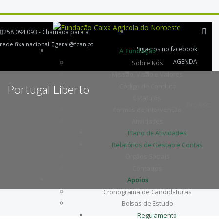
258 094 093 - Chamada para a
rede fixa nacional
geral@fcan.pt
Siga-nos no facebook
A Fundação
AGENDA
Sobre Nós
Missão, Visão e Valores
Código de Conduta
Portugal Liberto
Estatutos
Browse:
Formas de Intervenção
Atividades
Plano de Atividades
Relatórios de Gestão e Contas
Órgãos Sociais
Contactos
Apoios
Cronograma de Candidaturas
Bolsas de Estudo
Regulamento