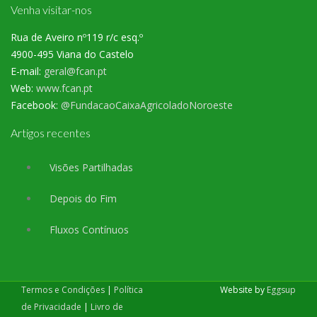
Venha visitar-nos
Rua de Aveiro nº119 r/c esq.º
4900-495 Viana do Castelo
E-mail:
geral@fcan.pt
Web:
www.fcan.pt
Facebook:
@FundacaoCaixaAgricoladoNoroeste
Artigos recentes
Visões Partilhadas
Depois do Fim
Fluxos Contínuos
Termos e Condições
|
Política
Website by
Eggsup
de Privacidade
|
Livro de