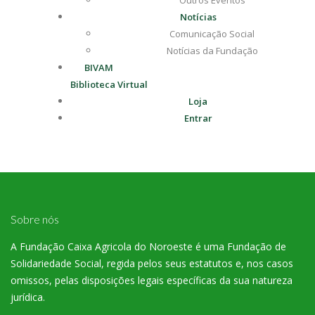
Outros Eventos
Notícias
Comunicação Social
Notícias da Fundação
BIVAM
Biblioteca Virtual
Loja
Entrar
Sobre nós
A Fundação Caixa Agricola do Noroeste é uma Fundação de
Solidariedade Social, regida pelos seus estatutos e, nos casos
omissos, pelas disposições legais específicas da sua natureza
jurídica.