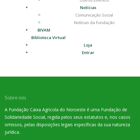
Outros Eventos
Notícias
Comunicação Social
Notícias da Fundação
BIVAM
Biblioteca Virtual
Loja
Entrar
Sobre nós
A Fundação Caixa Agricola do Noroeste é uma Fundação de
Solidariedade Social, regida pelos seus estatutos e, nos casos
omissos, pelas disposições legais específicas da sua natureza
jurídica.