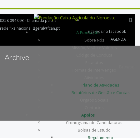
258 094 093 - Chamada para a
rede fixa nacional
geral@fcan.pt
Siga-nos no facebook
A Fundação
AGENDA
Sobre Nós
Missão, Visão e Valores
Código de Conduta
Archive
Estatutos
Browse:
Formas de Intervenção
Atividades
Plano de Atividades
Relatórios de Gestão e Contas
Órgãos Sociais
Contactos
Apoios
Cronograma de Candidaturas
Bolsas de Estudo
Regulamento