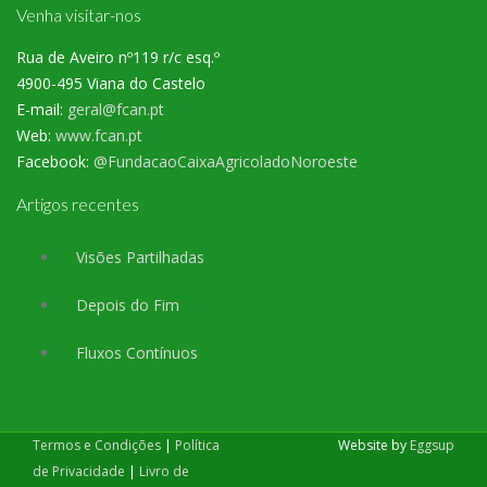
Venha visitar-nos
Rua de Aveiro nº119 r/c esq.º
4900-495 Viana do Castelo
E-mail:
geral@fcan.pt
Web:
www.fcan.pt
Facebook:
@FundacaoCaixaAgricoladoNoroeste
Artigos recentes
Visões Partilhadas
Depois do Fim
Fluxos Contínuos
Termos e Condições
|
Política
Website by
Eggsup
de Privacidade
|
Livro de