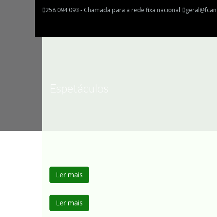
258 094 093 - Chamada para a rede fixa nacional
geral@fcan
Espetáculos
Ler mais
Ler mais