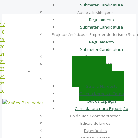
Submeter Candidatura
Apoio a Instituições
Regulamento
17
Submeter Candidatura
18
Projetos Artísticos e Empreendedorismo Socia
19
Regulamento
20
Submeter Candidatura
21
Protocolos
22
Apoios Atribuídos
23
Atividades
24
Exposições
25
Galeria Noroeste
26
Galeria Noroeste Coura
Outros Espaços
Candidatura para Exposição
Colóquios / Apresentações
Edição de Livros
Espetáculos