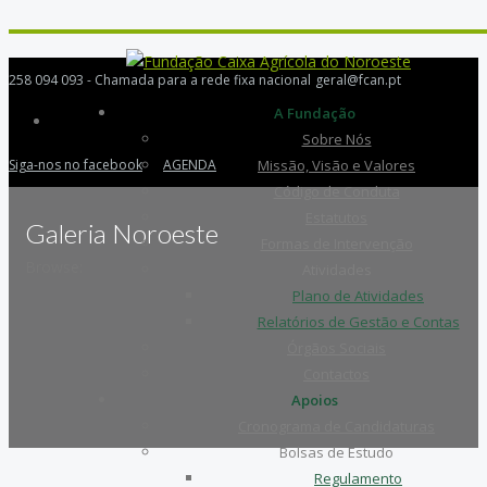
258 094 093 - Chamada para a rede fixa nacional
geral@fcan.pt
A Fundação
Sobre Nós
Siga-nos no facebook
AGENDA
Missão, Visão e Valores
Código de Conduta
Estatutos
Galeria Noroeste
Formas de Intervenção
Browse:
Atividades
Plano de Atividades
Relatórios de Gestão e Contas
Órgãos Sociais
Contactos
Apoios
Cronograma de Candidaturas
Bolsas de Estudo
Regulamento