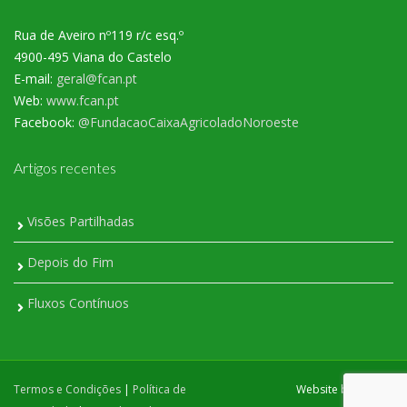
Rua de Aveiro nº119 r/c esq.º
4900-495 Viana do Castelo
E-mail:
geral@fcan.pt
Web:
www.fcan.pt
Facebook:
@FundacaoCaixaAgricoladoNoroeste
Artigos recentes
Visões Partilhadas
Depois do Fim
Fluxos Contínuos
Termos e Condições
|
Política de
Website by
Eggsup