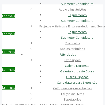
Submeter Candidatura
Apoio a Instituições
Regulamento
Ler mais
Submeter Candidatura
Projetos Artísticos e Empreendedorismo Socia
Regulamento
Ler mais
Submeter Candidatura
Protocolos
Apoios Atribuídos
Ler mais
Atividades
Exposições
Galeria Noroeste
Ler mais
Galeria Noroeste Coura
Outros Espaços
Candidatura para Exposição
Ler mais
Colóquios / Apresentações
Edição de Livros
Espetáculos