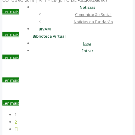
OUTUBRO 2019 | Nº1 – EM JEITO DE ABERTURA
Outros Eventos
Notícias
Ler mais
Comunicação Social
Notícias da Fundação
BIVAM
Ler mais
Biblioteca Virtual
Loja
Entrar
Ler mais
Ler mais
Ler mais
1
2