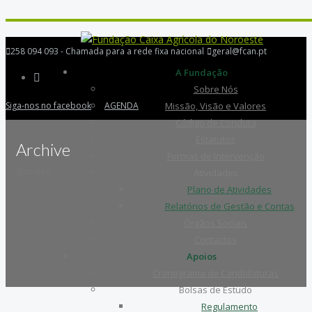
258 094 093 - Chamada para a rede fixa nacional
geral@fcan.pt
A Fundação
Sobre Nós
Siga-nos no facebook
AGENDA
Missão, Visão e Valores
Código de Conduta
Estatutos
Archive
Formas de Intervenção
Browse:
Atividades
Plano de Atividades
Relatórios de Gestão e Contas
Órgãos Sociais
Contactos
Apoios
Cronograma de Candidaturas
Bolsas de Estudo
Regulamento