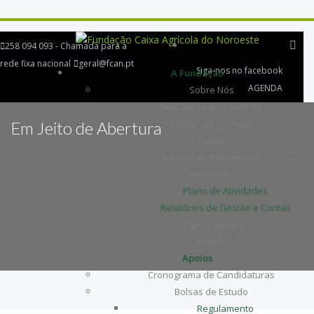
258 094 093 - Chamada para a
rede fixa nacional
geral@fcan.pt
Siga-nos no facebook
A Fundação
AGENDA
Sobre Nós
Missão, Visão e Valores
Código de Conduta
Em Jeito de Abertura
Estatutos
Browse:
Formas de Intervenção
Atividades
Plano de Atividades
Relatórios de Gestão e Contas
Órgãos Sociais
Contactos
Apoios
Cronograma de Candidaturas
Bolsas de Estudo
Regulamento