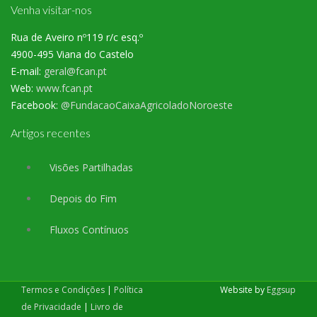
Venha visitar-nos
Rua de Aveiro nº119 r/c esq.º
4900-495 Viana do Castelo
E-mail:
geral@fcan.pt
Web:
www.fcan.pt
Facebook:
@FundacaoCaixaAgricoladoNoroeste
Artigos recentes
Visões Partilhadas
Depois do Fim
Fluxos Contínuos
Termos e Condições
|
Política
Website by
Eggsup
de Privacidade
|
Livro de