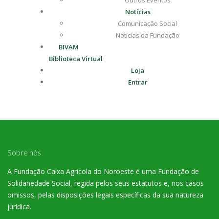
Outros Eventos
Notícias
Comunicação Social
Notícias da Fundação
BIVAM
Biblioteca Virtual
Loja
Entrar
Sobre nós
A Fundação Caixa Agricola do Noroeste é uma Fundação de
Solidariedade Social, regida pelos seus estatutos e, nos casos
omissos, pelas disposições legais específicas da sua natureza
jurídica.