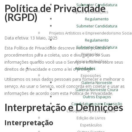
Política de Privacidade
Submeter Candidatura
Apoio a Instituições
(RGPD)
Regulamento
Submeter Candidatura
Projetos Artísticos e Empreendedorismo Socia
Data efetiva: 13 Maio, 2025
Regulamento
Submeter Candidatura
Esta Política de Privacidade descreve nossas políticas e
Protocolos
procedimentos para a coleta, uso e divulgação de Suas
Apoios Atribuídos
informações quando você usa o Serviço e informa sobre seus
Atividades
direitos de privacidade e como a lei o protege.
Exposições
Utilizamos os seus dados pessoais para fornecer e melhorar o
Galeria Noroeste
serviço. Ao usar o Serviço, você concorda em coletar e usar as
Galeria Noroeste Coura
informações de acordo com esta Política de Privacidade.
Outros Espaços
Interpretação e Definições
Candidatura para Exposição
Colóquios / Apresentações
Edição de Livros
Interpretação
Espetáculos