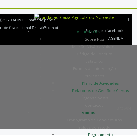
258 094 093 - Chamada para a
rede fixa nacional
geral@fcan.pt
Siga-nos no facebook
A Fundação
AGENDA
Sobre Nós
Missão, Visão e Valores
Código de Conduta
Estatutos
Formas de Intervenção
Atividades
Plano de Atividades
Relatórios de Gestão e Contas
Órgãos Sociais
Contactos
Browse:
Apoios
Cronograma de Candidaturas
Bolsas de Estudo
Regulamento