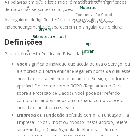
Outros Eventos
As palavras em que a letra inicial é maiúscula têm significados
Notícias
definidos nas seguintes condições.
Comunicação Social
As seguintes definições terão o mesmo significado,
Notícias da Fundação
independentemente de aparecerem no singular ou no plural.
BIVAM
Biblioteca Virtual
Definições
Loja
Entrar
Para os fins desta Política de Privacidade:
Você
significa o indivíduo que aceda ou usa o Serviço, ou
a empresa ou outra entidade legal em nome da qual esse
indivíduo está acedendo ou usando o Serviço, conforme
aplicável.
De acordo com o RGPD (Regulamento Geral
sobre a Proteção de Dados), você pode ser referido
como o titular dos dados ou o usuário como você é o
indivíduo que utiliza o serviço.
Empresa ou Fundação
(referido como “a Fundação”, “a
Empresa”, “Nós”, “nos” ou “Nosso” neste acordo) refere-
se a Fundação Caixa Agrícola do Noroeste, Rua de