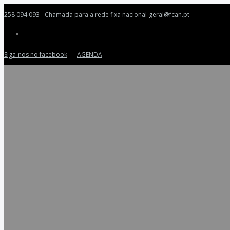
258 094 093 - Chamada para a rede fixa nacional
geral@fcan.pt
Siga-nos no facebook
AGENDA