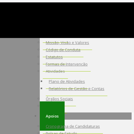
A Fundação
Sobre Nós
Missão, Visão e Valores
Código de Conduta
Estatutos
Formas de Intervenção
Atividades
Plano de Atividades
Relatórios de Gestão e Contas
Órgãos Sociais
Contactos
Apoios
Cronograma de Candidaturas
Bolsas de Estudo