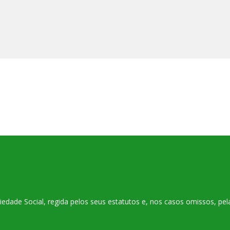
ade Social, regida pelos seus estatutos e, nos casos omissos, pelas 