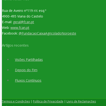
Rua de Aveiro nº119 r/c esq.º
4900-495 Viana do Castelo
E-mail:
geral@fcan.pt
Web:
www.fcan.pt
Facebook:
@FundacaoCaixaAgricoladoNoroeste
Artigos recentes
Visões Partilhadas
Depois do Fim
Fluxos Contínuos
Termos e Condições
|
Política de Privacidade
|
Livro de Reclamações