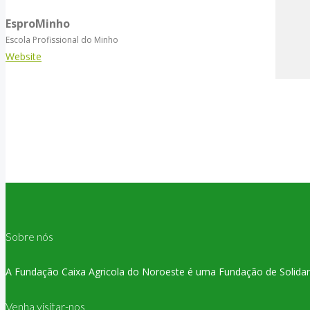
EsproMinho
Escola Profissional do Minho
Website
Sobre nós
A Fundação Caixa Agricola do Noroeste é uma Fundação de Solidaried
Venha visitar-nos