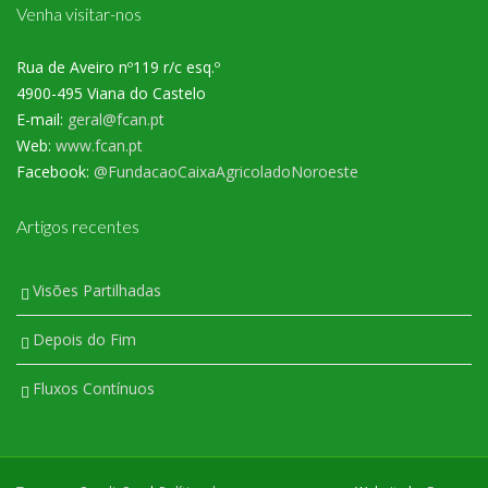
Venha visitar-nos
Rua de Aveiro nº119 r/c esq.º
4900-495 Viana do Castelo
E-mail:
geral@fcan.pt
Web:
www.fcan.pt
Facebook:
@FundacaoCaixaAgricoladoNoroeste
Artigos recentes
Visões Partilhadas
Depois do Fim
Fluxos Contínuos