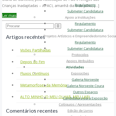
Regulamento
Crianças Inadaptadas – APACI, amanhã dia 6 de julho, […]
Submeter Candidatura
Ler mais
Apoio a Instituições
Regulamento
Search...
Submeter Candidatura
Artigos recentes
Projetos Artísticos e Empreendedorismo Socia
Regulamento
Submeter Candidatura
Visões Partilhadas
Protocolos
Apoios Atribuídos
Depois do Fim
Atividades
Fluxos Contínuos
Exposições
Galeria Noroeste
Metamorfoses da Memória
Galeria Noroeste Coura
Outros Espaços
ALTO MINHO (O MEU OLHAR, MEU LAR)
Candidatura para Exposição
Colóquios / Apresentações
Comentários recentes
Edição de Livros