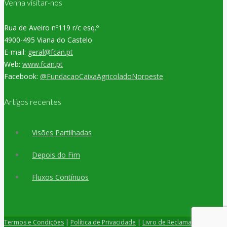
Venha visitar-nos
Rua de Aveiro nº119 r/c esq.º
4900-495 Viana do Castelo
E-mail:
geral@fcan.pt
Web:
www.fcan.pt
Facebook:
@FundacaoCaixaAgricoladoNoroeste
Artigos recentes
Visões Partilhadas
Depois do Fim
Fluxos Contínuos
Termos e Condições
|
Política de Privacidade
|
Livro de Reclamações