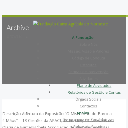
Archive
Browse:
A Fundação
Sobre Nós
Missão, Visão e Valores
Código de Conduta
Estatutos
Formas de Intervenção
Atividades
Plano de Atividades
Relatórios de Gestão e Contas
Órgãos Sociais
Contactos
Apoios
Descrição Abertura da Exposição “O Misticismo do Barro a
Cronograma de Candidaturas
4 Mãos” – 13 Clientes da APACI, 13 Lendas, 13 Artesãos de
Bolsas de Estudo
Olaria de Barcelos, pela Associação de Pais e Amigos das