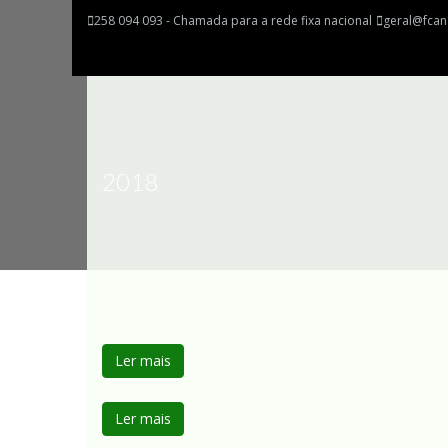
258 094 093 - Chamada para a rede fixa nacional
geral@fcan
2018
Ler mais
Ler mais