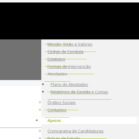
A Fundação
Sobre Nós
Missão, Visão e Valores
Código de Conduta
Estatutos
Formas de Intervenção
Atividades
Plano de Atividades
Relatórios de Gestão e Contas
Órgãos Sociais
Contactos
Apoios
Cronograma de Candidaturas
Bolsas de Estudo