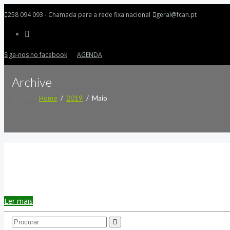
258 094 093 - Chamada para a rede fixa nacional
geral@fcan.pt
Siga-nos no facebook
AGENDA
Archive
Browse:
Home
2019
Maio
Ler mais
Search...