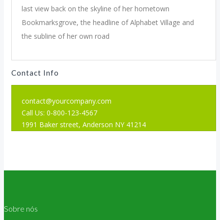
last view back on the skyline of her hometown
Bookmarksgrove, the headline of Alphabet Village and
the subline of her own road
Contact Info
contact@yourcompany.com
Call Us: 0-800-123-4567
1991 Baker street, Anderson NY 41214
Sobre nós