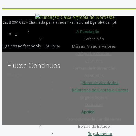
258 094 093 - Chamada para a rede fixa nacional
geral@fcan.pt
A Fundação
Sobre Nós
Siga-nos no facebook
AGENDA
Missão, Visão e Valores
Código de Conduta
Estatutos
Fluxos Contínuos
Formas de Intervenção
Browse:
Atividades
Plano de Atividades
Relatórios de Gestão e Contas
Órgãos Sociais
Contactos
Apoios
Cronograma de Candidaturas
Bolsas de Estudo
Regulamento