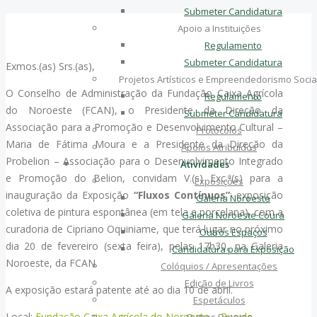
Submeter Candidatura
Apoio a Instituições
Regulamento
Submeter Candidatura
Exmos.(as) Srs.(as),
Projetos Artísticos e Empreendedorismo Socia
O Conselho de Administração da Fundação Caixa Agrícola
Regulamento
do Noroeste (FCAN), o Presidente da Direção da
Submeter Candidatura
Associação para a Promoção e Desenvolvimento Cultural –
Protocolos
Maria de Fátima Moura e a Presidente da Direção da
Apoios Atribuídos
Probelion – Associação para o Desenvolvimento Integrado
Atividades
e Promoção do Belion, convidam V.(s) Exc.ª(s) para a
Exposições
inauguração da Exposição
“Fluxos Contínuos”
: exposição
Galeria Noroeste
coletiva de pintura espontânea (em tela e porcelana), com a
Galeria Noroeste Coura
curadoria de Cipriano Oquiniame, que terá lugar no próximo
Outros Espaços
dia 20 de fevereiro (sexta feira), pelas 17h30, na Galeria
Candidatura para Exposição
Noroeste, da FCAN.
Colóquios / Apresentações
Edição de Livros
A exposição estará patente até ao dia 10 de abril.
Espetáculos
Local:
Fundação Caixa Agrícola do Noroeste – Rua de