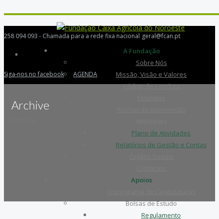
258 094 093 - Chamada para a rede fixa nacional
geral@fcan.pt
A Fundação
Sobre Nós
Siga-nos no facebook
AGENDA
Missão, Visão e Valores
Código de Conduta
Estatutos
Archive
Formas de Intervenção
Browse:
Atividades
Plano de Atividades
Relatórios de Gestão e Contas
Órgãos Sociais
Contactos
Apoios
Cronograma de Candidaturas
Bolsas de Estudo
Regulamento