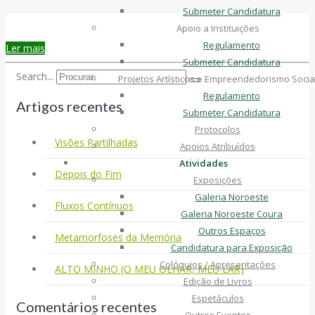
Submeter Candidatura
Apoio a Instituições
Regulamento
Ler mais
Submeter Candidatura
Search...
Projetos Artísticos e Empreendedorismo Socia
Regulamento
Artigos recentes
Submeter Candidatura
Protocolos
Visões Partilhadas
Apoios Atribuídos
Atividades
Depois do Fim
Exposições
Galeria Noroeste
Fluxos Contínuos
Galeria Noroeste Coura
Outros Espaços
Metamorfoses da Memória
Candidatura para Exposição
Colóquios / Apresentações
ALTO MINHO (O MEU OLHAR, MEU LAR)
Edição de Livros
Espetáculos
Comentários recentes