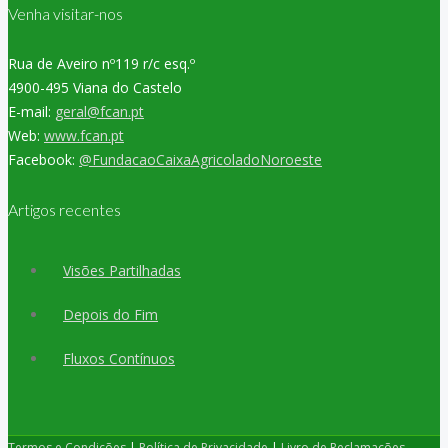
Venha visitar-nos
Rua de Aveiro nº119 r/c esq.º
4900-495 Viana do Castelo
E-mail:
geral@fcan.pt
Web:
www.fcan.pt
Facebook:
@FundacaoCaixaAgricoladoNoroeste
Artigos recentes
Visões Partilhadas
Depois do Fim
Fluxos Contínuos
Termos e Condições
|
Política de Privacidade
|
Livro de Reclamações