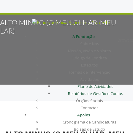
ALTO MINHO (O MEU OLHAR, MEU
LAR)
A Fundação
Browse:
Sobre Nós
Missão, Visão e Valores
Código de Conduta
Estatutos
Formas de Intervenção
Atividades
Plano de Atividades
Relatórios de Gestão e Contas
Órgãos Sociais
Contactos
Apoios
Cronograma de Candidaturas
Bolsas de Estudo