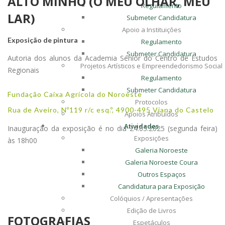
ALTO MINHO (O MEU OLHAR, MEU
Regulamento
LAR)
Submeter Candidatura
Apoio a Instituições
Exposição de pintura
Regulamento
Submeter Candidatura
Autoria dos alunos da Academia Sénior do Centro de Estudos
Projetos Artísticos e Empreendedorismo Social
Regionais
Regulamento
Submeter Candidatura
Fundação Caixa Agrícola do Noroeste
Protocolos
Rua de Aveiro, Nº119 r/c esq.º, 4900-495 Viana do Castelo
Apoios Atribuídos
Atividades
Inauguração da exposição é no dia 24.03.2025 (segunda feira)
Exposições
às 18h00
Galeria Noroeste
Galeria Noroeste Coura
Outros Espaços
Candidatura para Exposição
Colóquios / Apresentações
Edição de Livros
FOTOGRAFIAS
Espetáculos