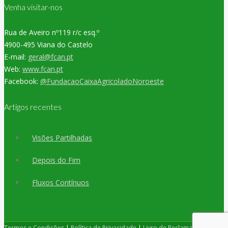
Venha visitar-nos
Rua de Aveiro nº119 r/c esq.º
4900-495 Viana do Castelo
E-mail:
geral@fcan.pt
Web:
www.fcan.pt
Facebook:
@FundacaoCaixaAgricoladoNoroeste
Artigos recentes
Visões Partilhadas
Depois do Fim
Fluxos Contínuos
Termos e Condições
|
Política de Privacidade
|
Livro de Reclamações