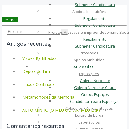
Submeter Candidatura
Apoio a Instituições
Regulamento
Ler mais
Submeter Candidatura
Search...
Projetos Artísticos e Empreendedorismo Socia
Regulamento
Artigos recentes
Submeter Candidatura
Protocolos
Visões Partilhadas
Apoios Atribuídos
Atividades
Depois do Fim
Exposições
Galeria Noroeste
Fluxos Contínuos
Galeria Noroeste Coura
Outros Espaços
Metamorfoses da Memória
Candidatura para Exposição
Colóquios / Apresentações
ALTO MINHO (O MEU OLHAR, MEU LAR)
Edição de Livros
Espetáculos
Comentários recentes