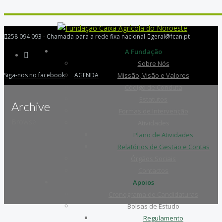
258 094 093 - Chamada para a rede fixa nacional
geral@fcan.pt
A Fundação
Sobre Nós
Siga-nos no facebook
AGENDA
Missão, Visão e Valores
Código de Conduta
Estatutos
Archive
Formas de Intervenção
Browse:
Atividades
Plano de Atividades
Relatórios de Gestão e Contas
Órgãos Sociais
Contactos
Apoios
Cronograma de Candidaturas
Bolsas de Estudo
Regulamento