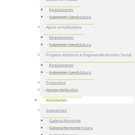
Regulamento
Submeter Candidatura
Apoio a Instituições
Regulamento
Submeter Candidatura
Projetos Artísticos e Empreendedorismo Social
Regulamento
Submeter Candidatura
Protocolos
Apoios Atribuídos
Atividades
Exposições
Galeria Noroeste
Galeria Noroeste Coura