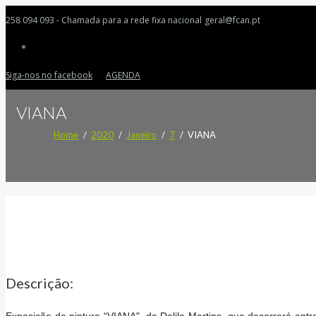
258 094 093 - Chamada para a rede fixa nacional
geral@fcan.pt
Siga-nos no facebook
AGENDA
VIANA
Browse:
Home
2020
Janeiro
7
VIANA
Descrição: