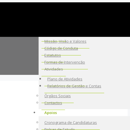
A Fundação
Sobre Nós
Missão, Visão e Valores
Código de Conduta
Estatutos
Formas de Intervenção
Atividades
Plano de Atividades
Relatórios de Gestão e Contas
Órgãos Sociais
Contactos
Apoios
Cronograma de Candidaturas
Bolsas de Estudo