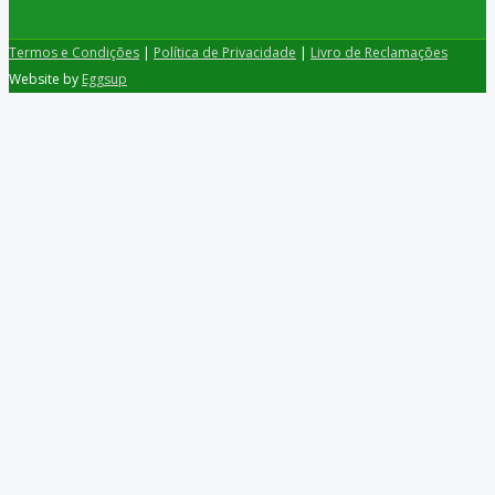
Termos e Condições
|
Política de Privacidade
|
Livro de Reclamações
Website by
Eggsup