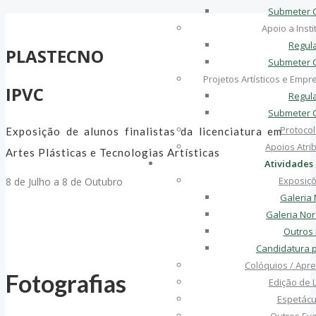
Submeter 
Apoio a Insti
Regul
PLASTECNO
Submeter 
Projetos Artísticos e Emp
IPVC
Regul
Submeter 
Protoco
Exposição de alunos finalistas da licenciatura em
Apoios Atri
Artes Plásticas e Tecnologias Artísticas
Atividades
Exposiç
8 de Julho a 8 de Outubro
Galeria
Galeria No
Outros
Candidatura 
Colóquios / Apr
Fotografias
Edição de L
Espetácu