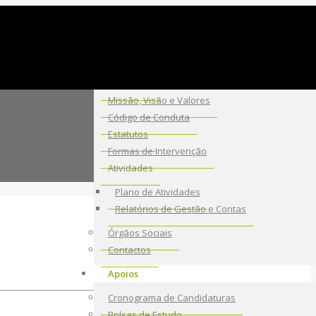
A Fundação
Sobre Nós
Missão, Visão e Valores
Código de Conduta
Estatutos
Formas de Intervenção
Atividades
Plano de Atividades
Relatórios de Gestão e Contas
Órgãos Sociais
Contactos
Apoios
Cronograma de Candidaturas
Bolsas de Estudo