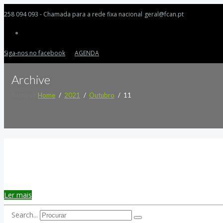
258 094 093 - Chamada para a rede fixa nacional
geral@fcan.pt
Siga-nos no facebook
AGENDA
Archive
Browse:
Home
2021
Outubro
11
Ler mais
Search...