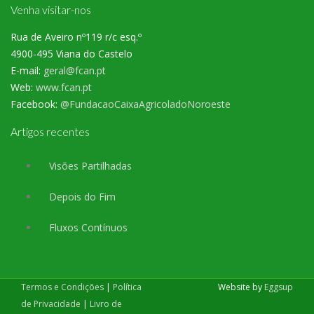
Venha visitar-nos
Rua de Aveiro nº119 r/c esq.º
4900-495 Viana do Castelo
E-mail:
geral@fcan.pt
Web:
www.fcan.pt
Facebook:
@FundacaoCaixaAgricoladoNoroeste
Artigos recentes
Visões Partilhadas
Depois do Fim
Fluxos Contínuos
Termos e Condições
|
Política
Website by
Eggsup
de Privacidade
|
Livro de