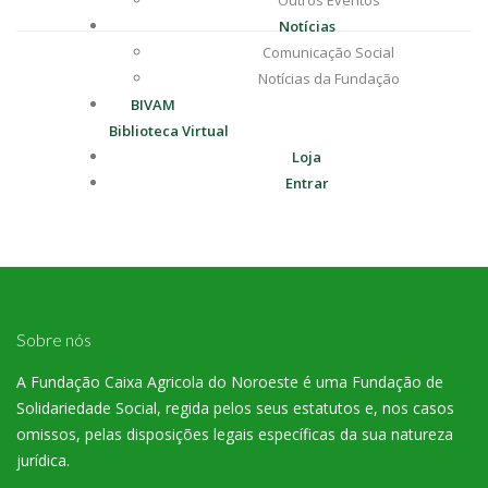
Outros Eventos
Notícias
Comunicação Social
Notícias da Fundação
BIVAM
Biblioteca Virtual
Loja
Entrar
Sobre nós
A Fundação Caixa Agricola do Noroeste é uma Fundação de
Solidariedade Social, regida pelos seus estatutos e, nos casos
omissos, pelas disposições legais específicas da sua natureza
jurídica.