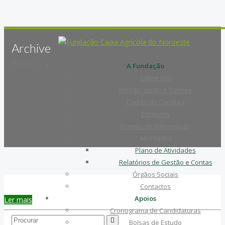
Archive
Browse:
A Fundação
Sobre Nós
Missão, Visão e Valores
Código de Conduta
Estatutos
Formas de Intervenção
Atividades
Plano de Atividades
Relatórios de Gestão e Contas
Órgãos Sociais
Contactos
Apoios
Ler mais
Cronograma de Candidaturas
Search...
Bolsas de Estudo