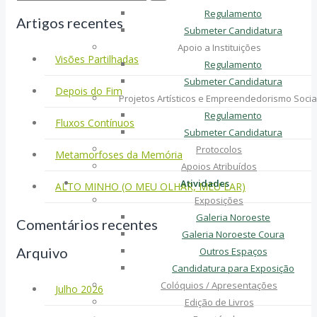
Regulamento
Artigos recentes
Submeter Candidatura
Apoio a Instituições
Visões Partilhadas
Regulamento
Submeter Candidatura
Depois do Fim
Projetos Artísticos e Empreendedorismo Socia
Regulamento
Fluxos Contínuos
Submeter Candidatura
Protocolos
Metamorfoses da Memória
Apoios Atribuídos
Atividades
ALTO MINHO (O MEU OLHAR, MEU LAR)
Exposições
Galeria Noroeste
Comentários recentes
Galeria Noroeste Coura
Arquivo
Outros Espaços
Candidatura para Exposição
Colóquios / Apresentações
Julho 2026
Edição de Livros