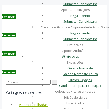
Submeter Candidatura
Apoio a Instituições
Regulamento
Ler mais
Submeter Candidatura
Projetos Artísticos e Empreendedorismo Socia
Regulamento
Ler mais
Submeter Candidatura
Protocolos
Apoios Atribuídos
Ler mais
Atividades
Exposições
Galeria Noroeste
Ler mais
Galeria Noroeste Coura
Outros Espaços
Search...
Candidatura para Exposição
Artigos recentes
Colóquios / Apresentações
Edição de Livros
Espetáculos
Visões Partilhadas