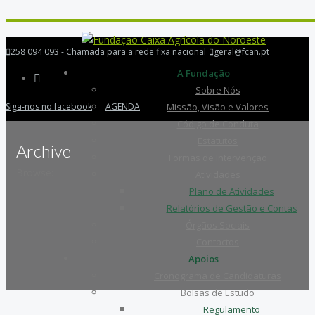
258 094 093 - Chamada para a rede fixa nacional
geral@fcan.pt
A Fundação
Sobre Nós
Siga-nos no facebook
AGENDA
Missão, Visão e Valores
Código de Conduta
Estatutos
Archive
Formas de Intervenção
Browse:
Atividades
Plano de Atividades
Relatórios de Gestão e Contas
Órgãos Sociais
Contactos
Apoios
Cronograma de Candidaturas
Bolsas de Estudo
Regulamento