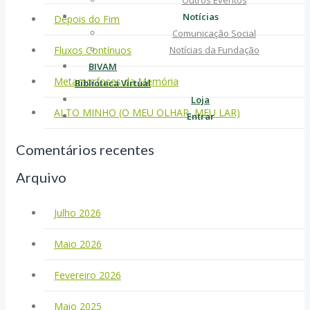
Outros Eventos
Notícias
Depois do Fim
Comunicação Social
Fluxos Contínuos
Notícias da Fundação
BIVAM
Metamorfoses da Memória
Biblioteca Virtual
Loja
ALTO MINHO (O MEU OLHAR, MEU LAR)
Entrar
Comentários recentes
Arquivo
Julho 2026
Maio 2026
Fevereiro 2026
Maio 2025