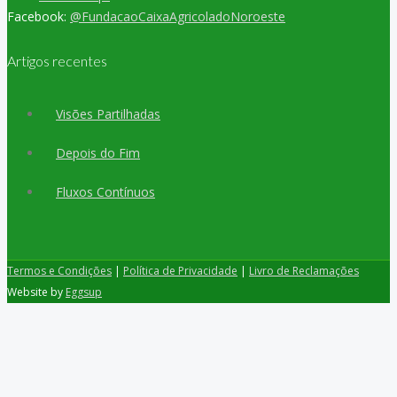
Facebook:
@FundacaoCaixaAgricoladoNoroeste
Artigos recentes
Visões Partilhadas
Depois do Fim
Fluxos Contínuos
Termos e Condições
|
Política de Privacidade
|
Livro de Reclamações
Website by
Eggsup