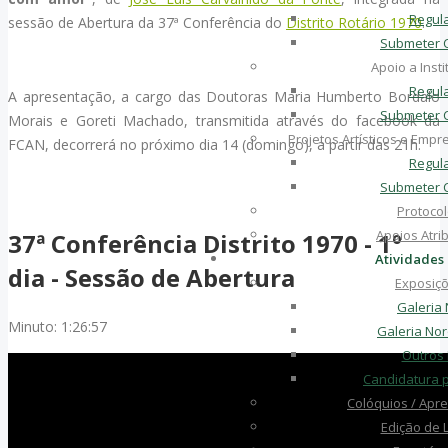
Regul
sessão de Abertura da 37ª Conferência do
Distrito Rotário 1970
.
Submeter 
Apoio a Insti
Regul
A apresentação, a cargo das Doutoras Maria Humberto Bordalo
Submeter 
Morais e Goreti Machado, transmitida através do facebook da
Projetos Artísticos e Emp
FCAN, decorrerá no próximo dia 14 (domingo), a partir das 21h.
Regul
Submeter 
Protoco
Apoios Atri
37ª Conferência Distrito 1970 - 1º
Atividades
dia - Sessão de Abertura
Exposiç
Galeria
Minuto: 1:26:57
Galeria No
Outros
Candidatura 
Colóquios / Apr
Edição de L