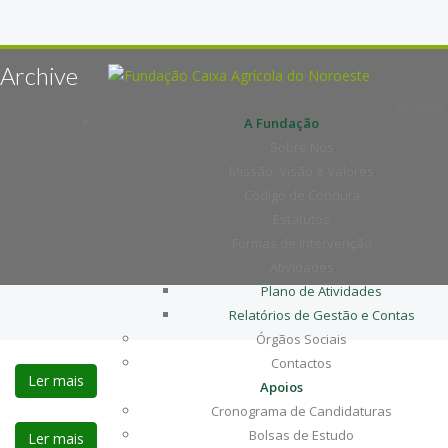
Archive
Browse:
A Fundação
Sobre Nós
Missão, Visão e Valores
Código de Conduta
Estatutos
Formas de Intervenção
Atividades
Plano de Atividades
Relatórios de Gestão e Contas
Órgãos Sociais
Contactos
Ler mais
Apoios
Cronograma de Candidaturas
Bolsas de Estudo
Ler mais