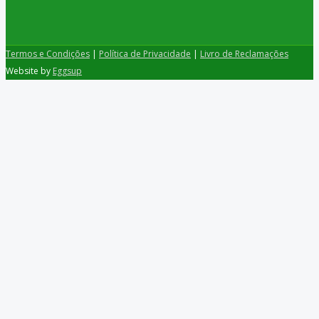
Termos e Condições
|
Política de Privacidade
|
Livro de Reclamações
Website by
Eggsup