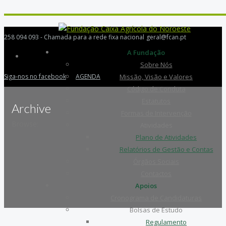
258 094 093 - Chamada para a rede fixa nacional
geral@fcan.pt
A Fundação
Sobre Nós
Siga-nos no facebook
AGENDA
Missão, Visão e Valores
Código de Conduta
Estatutos
Archive
Formas de Intervenção
Browse:
Atividades
Plano de Atividades
Relatórios de Gestão e Contas
Órgãos Sociais
Contactos
Apoios
Cronograma de Candidaturas
Bolsas de Estudo
Regulamento