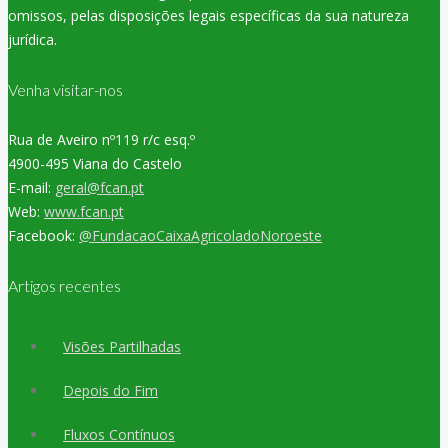
omissos, pelas disposições legais específicas da sua natureza
jurídica.
Venha visitar-nos
Rua de Aveiro nº119 r/c esq.º
4900-495 Viana do Castelo
E-mail:
geral@fcan.pt
Web:
www.fcan.pt
Facebook:
@FundacaoCaixaAgricoladoNoroeste
Artigos recentes
Visões Partilhadas
Depois do Fim
Fluxos Contínuos