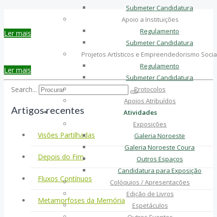
Submeter Candidatura
Apoio a Instituições
Regulamento
Ler mais
Submeter Candidatura
Projetos Artísticos e Empreendedorismo Socia
Regulamento
Ler mais
Submeter Candidatura
Search...
Protocolos
Apoios Atribuídos
Artigos recentes
Atividades
Exposições
Visões Partilhadas
Galeria Noroeste
Galeria Noroeste Coura
Depois do Fim
Outros Espaços
Candidatura para Exposição
Fluxos Contínuos
Colóquios / Apresentações
Edição de Livros
Metamorfoses da Memória
Espetáculos