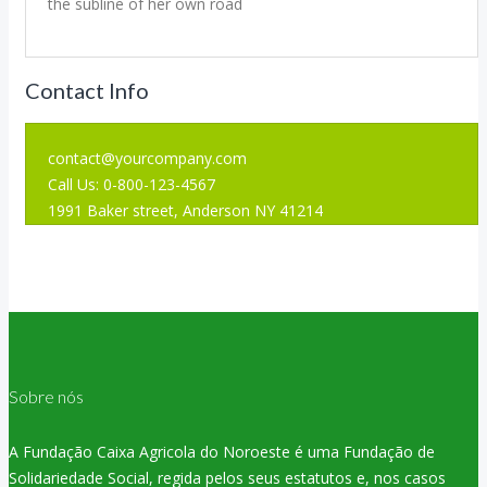
the subline of her own road
Contact Info
contact@yourcompany.com
Call Us: 0-800-123-4567
1991 Baker street, Anderson NY 41214
Sobre nós
A Fundação Caixa Agricola do Noroeste é uma Fundação de
Solidariedade Social, regida pelos seus estatutos e, nos casos