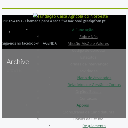
258 094 093 - Chamada para a rede fixa nacional
geral@fcan.pt
A Fundação
Sobre Nós
Siga-nos no facebook
AGENDA
Missão, Visão e Valores
Código de Conduta
Estatutos
Archive
Formas de Intervenção
Browse:
Atividades
Plano de Atividades
Relatórios de Gestão e Contas
Órgãos Sociais
Contactos
Apoios
Cronograma de Candidaturas
Bolsas de Estudo
Regulamento