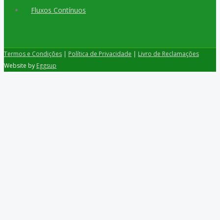
Fluxos Contínuos
Termos e Condições
|
Política de Privacidade
|
Livro de Reclamações
Website by
Eggsup