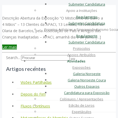
Submeter Candidatura
Apoio a Instituições
Regulamento
Descrição Abertura da Exposição “O Misticismo do Barro a
Submeter Candidatura
4 Mãos” – 13 Clientes da APACI, 13 Lendas, 13 Artesãos de
Projetos Artísticos e Empreendedorismo Socia
Olaria de Barcelos, pela Associação de Pais e Amigos das
Regulamento
Crianças Inadaptadas – APACI, amanhã dia 6 de julho, […]
Submeter Candidatura
Ler mais
Protocolos
Apoios Atribuídos
Search...
Atividades
Exposições
Artigos recentes
Galeria Noroeste
Galeria Noroeste Coura
Visões Partilhadas
Outros Espaços
Candidatura para Exposição
Depois do Fim
Colóquios / Apresentações
Edição de Livros
Fluxos Contínuos
Espetáculos
Metamorfoses da Memória