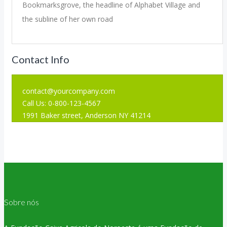
Bookmarksgrove, the headline of Alphabet Village and
the subline of her own road
Contact Info
contact@yourcompany.com
Call Us: 0-800-123-4567
1991 Baker street, Anderson NY 41214
Sobre nós