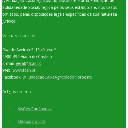
A Fundação Caixa Agricola do Noroeste é uma Fundação de
Solidariedade Social, regida pelos seus estatutos e, nos casos
omissos, pelas disposições legais específicas da sua natureza
jurídica.
Venha visitar-nos
Rua de Aveiro nº119 r/c esq.º
4900-495 Viana do Castelo
E-mail:
geral@fcan.pt
Web:
www.fcan.pt
Facebook:
@FundacaoCaixaAgricoladoNoroeste
Artigos recentes
Visões Partilhadas
Depois do Fim