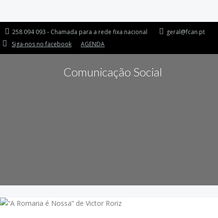
258 094 093 - Chamada para a rede fixa nacional
geral@fcan.pt
Siga-nos no facebook
AGENDA
Comunicação Social