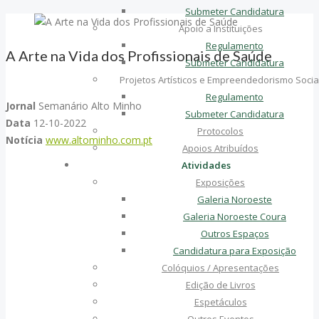
Submeter Candidatura
Apoio a Instituições
Regulamento
A Arte na Vida dos Profissionais de Saúde
Submeter Candidatura
Projetos Artísticos e Empreendedorismo Socia
Regulamento
Jornal
Semanário Alto Minho
Submeter Candidatura
Data
12-10-2022
Protocolos
Notícia
www.altominho.com.pt
Apoios Atribuídos
Atividades
Exposições
Galeria Noroeste
Galeria Noroeste Coura
Outros Espaços
Candidatura para Exposição
Colóquios / Apresentações
Edição de Livros
Espetáculos