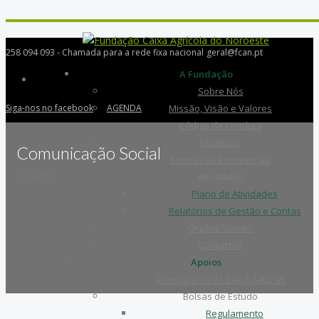
258 094 093 - Chamada para a rede fixa nacional
geral@fcan.pt
A Fundação
Sobre Nós
Siga-nos no facebook
AGENDA
Missão, Visão e Valores
Código de Conduta
Estatutos
Comunicação Social
Formas de Intervenção
Browse:
Atividades
Plano de Atividades
Relatórios de Gestão e Contas
Órgãos Sociais
Contactos
Apoios
Cronograma de Candidaturas
Bolsas de Estudo
Regulamento