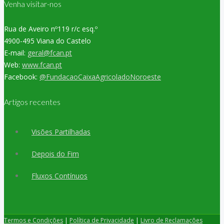
Venha visitar-nos
Rua de Aveiro nº119 r/c esq.º
4900-495 Viana do Castelo
E-mail:
geral@fcan.pt
Web:
www.fcan.pt
Facebook:
@FundacaoCaixaAgricoladoNoroeste
Artigos recentes
Visões Partilhadas
Depois do Fim
Fluxos Contínuos
Termos e Condições
|
Política de Privacidade
|
Livro de Reclamações