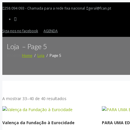
258 094 093 - Chamada para a rede fixa nacional
geral@fcan.pt
Siga-nos no facebook
AGENDA
Loja – Page 5
Browse:
Home
Loja
Page 5
Ordenado
A mostrar 33–40 de 40 resultados
por
mais
recentes
Valença da Fundação à Eurocidade
PARA UMA E