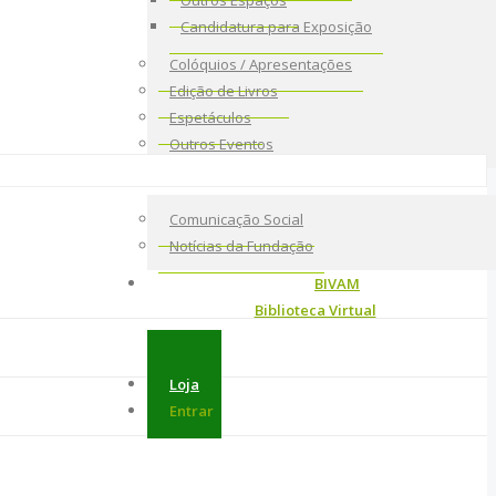
Outros Espaços
Candidatura para Exposição
Colóquios / Apresentações
Edição de Livros
Espetáculos
Outros Eventos
Notícias
Comunicação Social
Notícias da Fundação
BIVAM
Biblioteca Virtual
Loja
Entrar