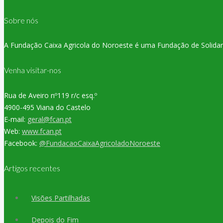
Sobre nós
A Fundação Caixa Agricola do Noroeste é uma Fundação de Solidaried
Venha visitar-nos
Rua de Aveiro nº119 r/c esq.º
4900-495 Viana do Castelo
E-mail:
geral@fcan.pt
Web:
www.fcan.pt
Facebook:
@FundacaoCaixaAgricoladoNoroeste
Artigos recentes
Visões Partilhadas
Depois do Fim