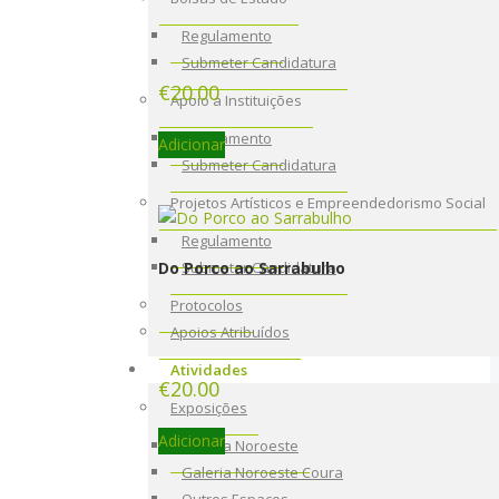
Regulamento
Submeter Candidatura
€
20.00
Apoio a Instituições
Regulamento
Adicionar
Submeter Candidatura
Projetos Artísticos e Empreendedorismo Social
Regulamento
Do Porco ao Sarrabulho
Submeter Candidatura
Protocolos
Apoios Atribuídos
Atividades
€
20.00
Exposições
Adicionar
Galeria Noroeste
Galeria Noroeste Coura