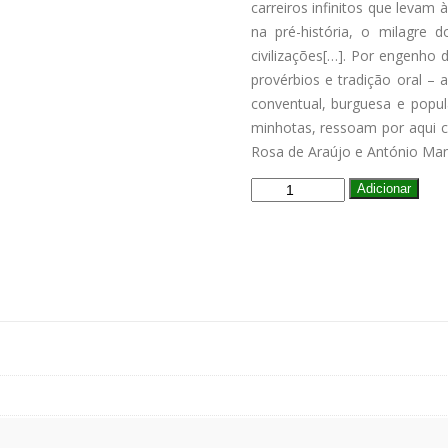
carreiros infinitos que levam
na pré-história, o milagre 
civilizações[…]. Por engenho 
provérbios e tradição oral – a
conventual, burguesa e popul
minhotas, ressoam por aqui c
Rosa de Araújo e António Man
Quantidade
Adicionar
de
Do
Porco
ao
Sarrabulho