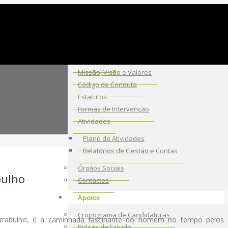
A Fundação
Sobre Nós
Missão, Visão e Valores
Código de Conduta
Estatutos
Formas de Intervenção
Atividades
Plano de Atividades
Relatórios de Gestão e Contas
Órgãos Sociais
bulho
Contactos
Apoios
Cronograma de Candidaturas
rrabulho, é a caminhada fascinante do homem no tempo pelos
Bolsas de Estudo