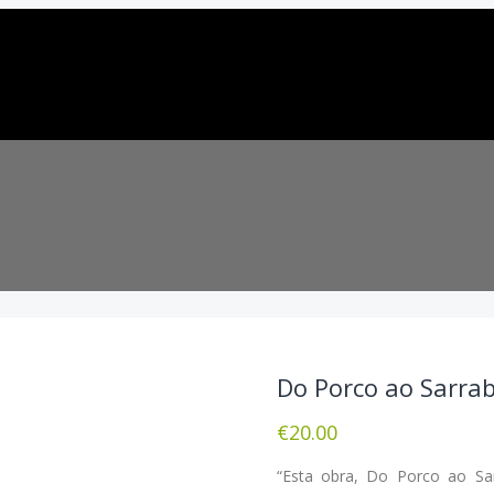
Do Porco ao Sarra
€
20.00
“Esta obra, Do Porco ao Sa