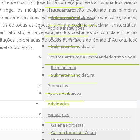
 à arte de cozinhar. José Lima começa por evocar os quadros vividos
do fogo, os múltiplos afazeres que vão evoluindo nas primeiras
Regulamento
do autor e das suas fontes – documentos escritos e iconográficos,
Submeter Candidatura
 luz de todas as épocas ilumina a cozinha palaciana, aristocrática,
Apoio a Instituições
ar. Dito isto, e na celebração dos costumes da comida em terras
Regulamento
itações apropriadas de textos admiráveis do Conde d’ Aurora, José
Submeter Candidatura
uel Couto Viana.
Projetos Artísticos e Empreendedorismo Social
Regulamento
Submeter Candidatura
Protocolos
Apoios Atribuídos
Atividades
Exposições
Galeria Noroeste
Galeria Noroeste Coura