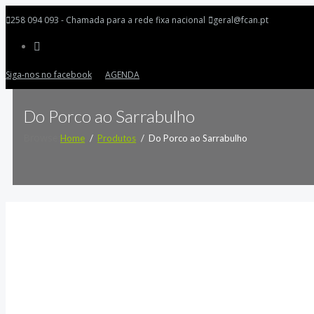
258 094 093 - Chamada para a rede fixa nacional
geral@fcan.pt
Siga-nos no facebook
AGENDA
Do Porco ao Sarrabulho
Browse:
Home
Produtos
Do Porco ao Sarrabulho