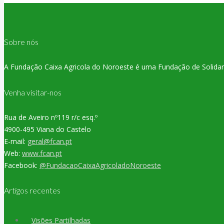
Sobre nós
A Fundação Caixa Agricola do Noroeste é uma Fundação de Solidaried
Venha visitar-nos
Rua de Aveiro nº119 r/c esq.º
4900-495 Viana do Castelo
E-mail:
geral@fcan.pt
Web:
www.fcan.pt
Facebook:
@FundacaoCaixaAgricoladoNoroeste
Artigos recentes
Visões Partilhadas