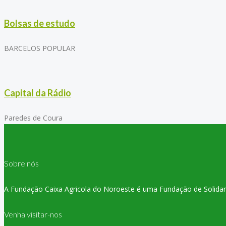
Bolsas de estudo
BARCELOS POPULAR
Capital da Rádio
Paredes de Coura
Sobre nós
A Fundação Caixa Agricola do Noroeste é uma Fundação de Solidaried
Venha visitar-nos