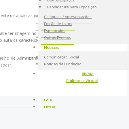
Outros Espaços
Candidatura para Exposição
nte de apoio às instituições de solidariedade social, “algo sempre
Colóquios / Apresentações
Edição de Livros
Espetáculos
sabe ter imagem no território, que sabe caminhar, e que aposta na
Outros Eventos
 o autarca caracterizou-o como “um espaço aberto”, na medida em
Notícias
Comunicação Social
selho de Administração do Crédito Agrícola) enalteceu o evento e
Notícias da Fundação
ssoas”.
BIVAM
Biblioteca Virtual
Loja
Entrar