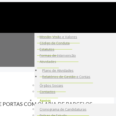
A Fundação
Sobre Nós
Missão, Visão e Valores
Código de Conduta
Estatutos
Formas de Intervenção
Atividades
Plano de Atividades
Relatórios de Gestão e Contas
Órgãos Sociais
Contactos
Apoios
E PORTAS COM OLARIA DE BARCELOS
Cronograma de Candidaturas
Bolsas de Estudo