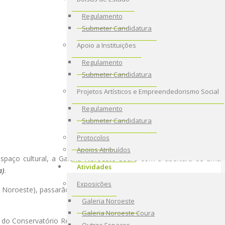
Regulamento
Submeter Candidatura
Apoio a Instituições
Regulamento
Submeter Candidatura
Projetos Artísticos e Empreendedorismo Social
Regulamento
Submeter Candidatura
Protocolos
Apoios Atribuídos
espaço cultural, a Galeria Noroeste-Coura com a abertura de uma
Atividades
a)
.
Exposições
do Noroeste), passarão várias exposições, como será o caso de uma
Galeria Noroeste
Galeria Noroeste Coura
ma, do Conservatório Regional do Alto Minho/ Academia de Música de