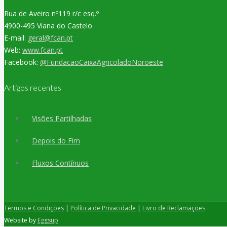
Rua de Aveiro nº119 r/c esq.º
4900-495 Viana do Castelo
E-mail:
geral@fcan.pt
Web:
www.fcan.pt
Facebook:
@FundacaoCaixaAgricoladoNoroeste
Artigos recentes
Visões Partilhadas
Depois do Fim
Fluxos Contínuos
Termos e Condições
|
Política de Privacidade
|
Livro de Reclamações
Website by
Eggsup