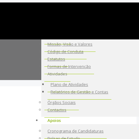
A Fundação
Sobre Nós
Missão, Visão e Valores
Código de Conduta
Estatutos
Formas de Intervenção
Atividades
Plano de Atividades
Relatórios de Gestão e Contas
Órgãos Sociais
Contactos
Apoios
Cronograma de Candidaturas
Bolsas de Estudo