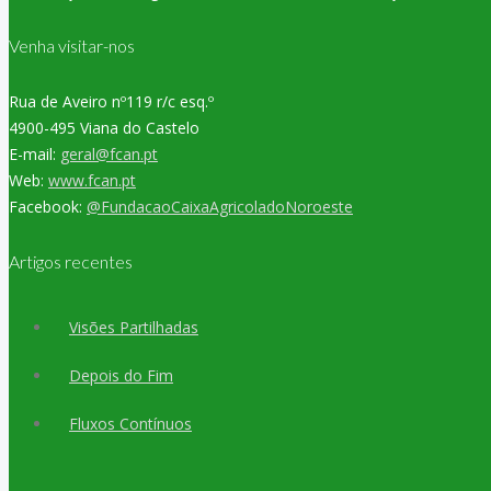
Venha visitar-nos
Rua de Aveiro nº119 r/c esq.º
4900-495 Viana do Castelo
E-mail:
geral@fcan.pt
Web:
www.fcan.pt
Facebook:
@FundacaoCaixaAgricoladoNoroeste
Artigos recentes
Visões Partilhadas
Depois do Fim
Fluxos Contínuos