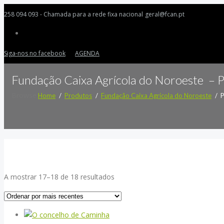
258 094 093 - Chamada para a rede fixa nacional
geral@fcan.pt
Siga-nos no facebook
AGENDA
Fundação Caixa Agrícola do Noroeste – 
Browse:
Home
Produtos
Fundação Caixa Agrícola do Noroeste
P
Ordenado
A mostrar 17–18 de 18 resultados
por
mais
recentes