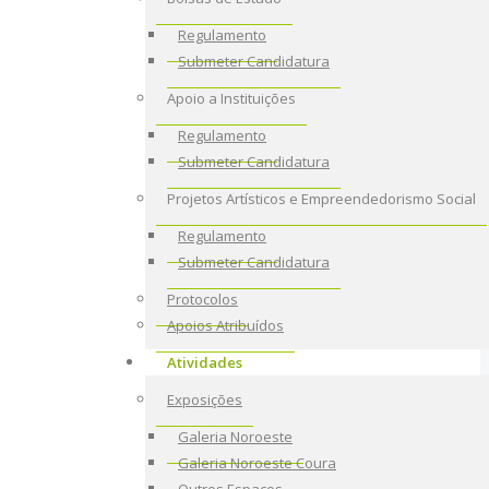
Regulamento
Submeter Candidatura
Apoio a Instituições
Regulamento
Submeter Candidatura
Projetos Artísticos e Empreendedorismo Social
Regulamento
Submeter Candidatura
Protocolos
Apoios Atribuídos
Atividades
Exposições
Galeria Noroeste
Galeria Noroeste Coura