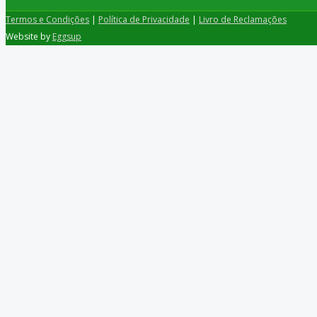
Termos e Condições
|
Política de Privacidade
|
Livro de Reclamações
Website by
Eggsup