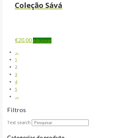
Coleção Sává
€
20.00
Adicionar
←
1
2
3
4
5
→
Filtros
Text search
Categorias de produto