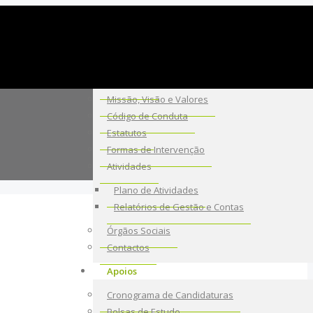
A Fundação
Sobre Nós
Missão, Visão e Valores
Código de Conduta
Estatutos
Formas de Intervenção
Atividades
Plano de Atividades
Relatórios de Gestão e Contas
Órgãos Sociais
Contactos
Apoios
Cronograma de Candidaturas
Bolsas de Estudo