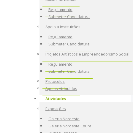
Regulamento
Submeter Candidatura
Apoio a Instituições
Regulamento
Submeter Candidatura
Projetos Artísticos e Empreendedorismo Social
Regulamento
Submeter Candidatura
Protocolos
Apoios Atribuídos
Atividades
Exposições
Galeria Noroeste
Galeria Noroeste Coura