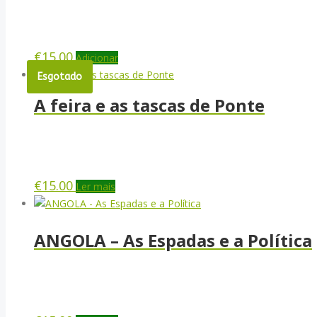
€
15.00
Adicionar
Esgotado
A feira e as tascas de Ponte
€
15.00
Ler mais
ANGOLA – As Espadas e a Política