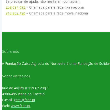
Se precisar de ajuda, não hesite em contactar.
258 094 093
– Chamada para a rede fixa nacional
913 862 420
– Chamada para a rede móvel nacional
Sobre nós
A Fundação Caixa Agricola do Noroeste é uma Fundação de Solidaried
Venha visitar-nos
Rua de Aveiro nº119 r/c esq.º
4900-495 Viana do Castelo
E-mail:
geral@fcan.pt
Web:
www.fcan.pt