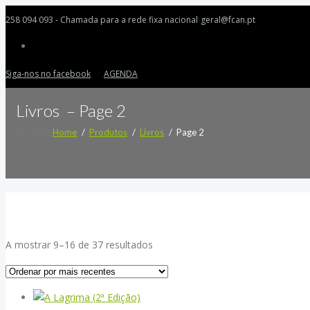
258 094 093 - Chamada para a rede fixa nacional
geral@fcan.pt
Siga-nos no facebook
AGENDA
Livros – Page 2
Browse:
Home
Produtos
Livros
Page 2
Ordenado
A mostrar 9–16 de 37 resultados
por
mais
recentes