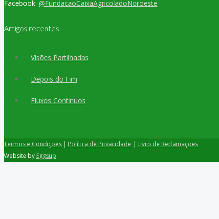
Facebook:
@FundacaoCaixaAgricoladoNoroeste
Artigos recentes
Visões Partilhadas
Depois do Fim
Fluxos Contínuos
Termos e Condições
|
Política de Privacidade
|
Livro de Reclamações
Website by
Eggsup