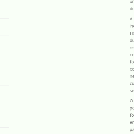
u
de
A
i
H
d
re
c
f
c
n
c
se
O
p
fo
e
p