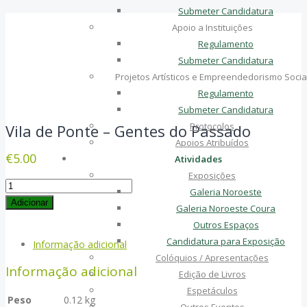
Submeter Candidatura
Apoio a Instituições
Regulamento
Submeter Candidatura
Projetos Artísticos e Empreendedorismo Socia
Regulamento
Submeter Candidatura
Protocolos
Vila de Ponte – Gentes do Passado
Apoios Atribuídos
€
5.00
Atividades
Exposições
Quantidade
Galeria Noroeste
de
Adicionar
Galeria Noroeste Coura
Vila
Outros Espaços
de
Candidatura para Exposição
Informação adicional
Ponte
Colóquios / Apresentações
-
Informação adicional
Edição de Livros
Gentes
Espetáculos
Peso
0.12 kg
do