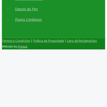
Depois do Fim
Fluxos Contínuos
Termos e Condições
|
Política de Privacidade
|
Livro de Reclamações
Website by
Eggsup