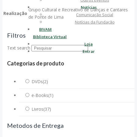
Outros Eventos
Passado
Notícias
Grupo Cultural e Recreativo de Danças e Cantares
Realização
Comunicação Social
de Ponte de Lima
Notícias da Fundação
BIVAM
Filtros
Biblioteca Virtual
Loja
Text search
Entrar
Categorias de produto
DVDs
(2)
e-Books
(1)
Livros
(37)
Metodos de Entrega