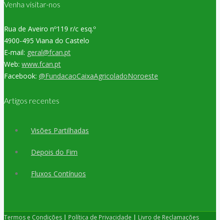
Venha visitar-nos
Rua de Aveiro nº119 r/c esq.º
4900-495 Viana do Castelo
E-mail:
geral@fcan.pt
Web:
www.fcan.pt
Facebook:
@FundacaoCaixaAgricoladoNoroeste
Artigos recentes
Visões Partilhadas
Depois do Fim
Fluxos Contínuos
Termos e Condições
|
Política de Privacidade
|
Livro de Reclamações