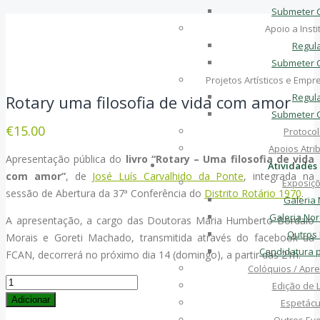
Submeter 
Apoio a Insti
Regul
Submeter 
Projetos Artísticos e Emp
Regul
Rotary uma filosofia de vida com amor
Submeter 
€
15.00
Protoco
Apoios Atri
Apresentação pública do
livro “Rotary – Uma filosofia de vida
Atividades
com amor”
, de
José Luís Carvalhido da Ponte
, integrada na
Exposiç
sessão de Abertura da 37ª Conferência do
Distrito Rotário 1970
.
Galeria
Galeria No
A apresentação, a cargo das Doutoras Maria Humberto Bordalo
Outros
Morais e Goreti Machado, transmitida através do facebook da
Candidatura 
FCAN, decorrerá no próximo dia 14 (domingo), a partir das 21h.
Colóquios / Apr
Quantidade
Edição de L
de
Adicionar
Espetácu
Rotary