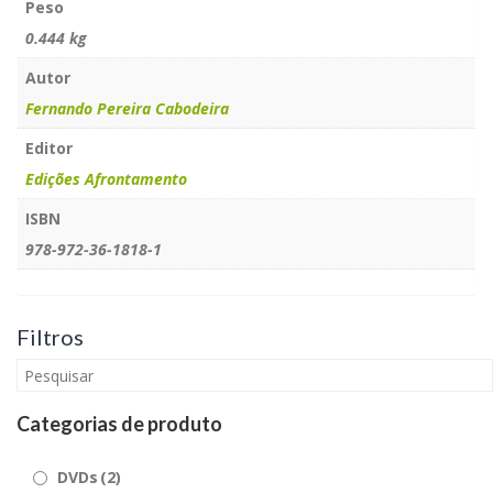
Outros Eventos
Peso
Notícias
0.444 kg
Comunicação Social
Autor
Notícias da Fundação
BIVAM
Fernando Pereira Cabodeira
Biblioteca Virtual
Editor
Loja
Edições Afrontamento
Entrar
ISBN
978-972-36-1818-1
Filtros
Categorias de produto
DVDs
(2)