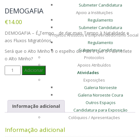
Submeter Candidatura
DEMOGAFIA
Apoio a Instituições
Regulamento
€
14.00
Submeter Candidatura
DEMOGAFIA – É Tempo… de dar mais Tempo à Natalidade e
Projetos Artísticos e Empreendedorismo Social
aos Fluxos Migratórios
Regulamento
Submeter Candidatura
Será que o Alto Minho é o espelho do País e que o País reflete
Protocolos
o Alto Minho?
Apoios Atribuídos
Quantidade
Adicionar
Atividades
de
Exposições
DEMOGAFIA
Galeria Noroeste
Galeria Noroeste Coura
Outros Espaços
Informação adicional
Candidatura para Exposição
Colóquios / Apresentações
Edição de Livros
Informação adicional
Espetáculos