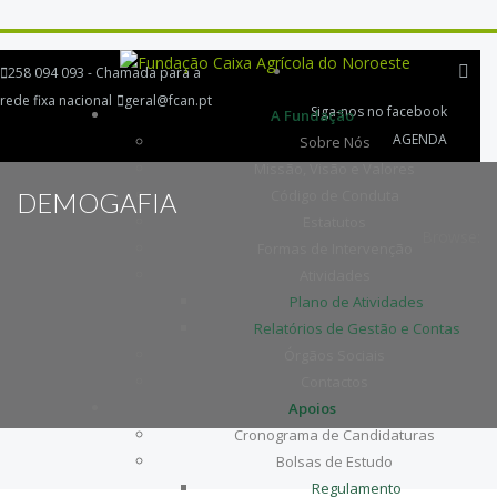
258 094 093 - Chamada para a
rede fixa nacional
geral@fcan.pt
Siga-nos no facebook
A Fundação
AGENDA
Sobre Nós
Missão, Visão e Valores
Código de Conduta
DEMOGAFIA
Estatutos
Browse:
Formas de Intervenção
Atividades
Plano de Atividades
Relatórios de Gestão e Contas
Órgãos Sociais
Contactos
Apoios
Cronograma de Candidaturas
Bolsas de Estudo
Regulamento