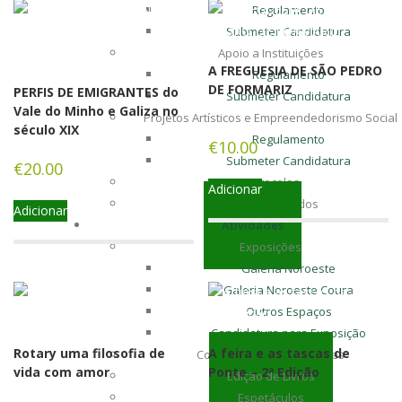
Regulamento
Submeter Candidatura
Apoio a Instituições
A FREGUESIA DE SÃO PEDRO
Regulamento
DE FORMARIZ
PERFIS DE EMIGRANTES do
Submeter Candidatura
Vale do Minho e Galiza no
Projetos Artísticos e Empreendedorismo Social
século XIX
Regulamento
€
10.00
Submeter Candidatura
€
20.00
Protocolos
Adicionar
Apoios Atribuídos
Adicionar
Atividades
Exposições
Galeria Noroeste
Galeria Noroeste Coura
Outros Espaços
Candidatura para Exposição
Rotary uma filosofia de
A feira e as tascas de
Colóquios / Apresentações
vida com amor
Ponte – 2ª Edição
Edição de Livros
Espetáculos