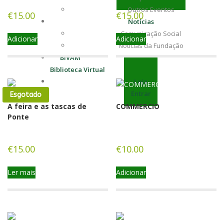
Outros Eventos
€
15.00
€
15.00
Notícias
Comunicação Social
Adicionar
Adicionar
Notícias da Fundação
BIVAM
Biblioteca Virtual
Loja
Entrar
Esgotado
A feira e as tascas de
COMMERCIO
Ponte
€
15.00
€
10.00
Ler mais
Adicionar